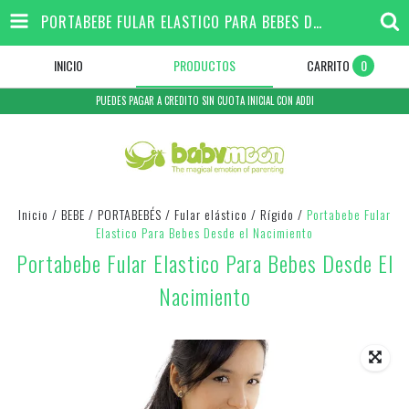
PORTABEBE FULAR ELASTICO PARA BEBES DESDE EL NACIMIENTO
INICIO
PRODUCTOS
CARRITO
0
PUEDES PAGAR A CREDITO SIN CUOTA INICIAL CON ADDI
Inicio
/
BEBE
/
PORTABEBÉS
/
Fular elástico / Rígido
/
Portabebe Fular
Elastico Para Bebes Desde el Nacimiento
Portabebe Fular Elastico Para Bebes Desde El
Nacimiento