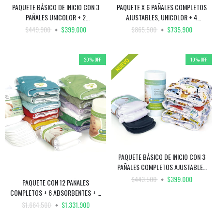
PAQUETE BÁSICO DE INICIO CON 3
PAQUETE X 6 PAÑALES COMPLETOS
PAÑALES UNICOLOR + 2
AJUSTABLES, UNICOLOR + 4
ABSORBENTES + 2 REFUERZOS +
ABSORBENTES + 2 SUPER
$449.900
$399.000
$865.500
$735.900
FILTRO BAMBU
ABSORBENTES + 4 REFUERZOS +
FILTRO DE BAMBU
20
%
OFF
10
%
OFF
PAQUETE BÁSICO DE INICIO CON 3
PAÑALES COMPLETOS AJUSTABLES
ESTAMPADOS + 2 ABSORBENTES + 2
$443.500
$399.000
PAQUETE CON 12 PAÑALES
REFUERZOS + FILTRO BAMBU
COMPLETOS + 6 ABSORBENTES + 4
SUPER ABSORBENTES + 6
$1.664.500
$1.331.900
REFUERZOS + FILTRO DE BAMBÚ