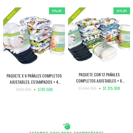
15
%
OFF
20
%
OFF
PAQUETE CON 12 PAÑALES
PAQUETE X 6 PAÑALES COMPLETOS
COMPLETOS AJUSTABLES + 6
AJUSTABLES, ESTAMPADOS + 4
ABSORBENTES + 4 SUPER
ABSORBENTES + 2 SUPER
$1.644.900
$1.315.900
$895.900
$761.500
ABSORBENTES + 6 REFUERZOS +
ABSORBENTES + 4 REFUERZOS +
FILTRO DE BAMBÚ
FILTRO DE BAMBU