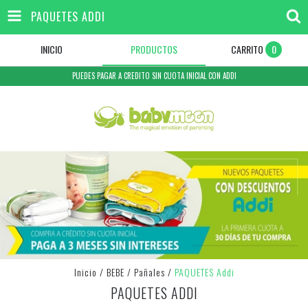
PAQUETES ADDI
INICIO
PRODUCTOS
CARRITO
0
PUEDES PAGAR A CREDITO SIN CUOTA INICIAL CON ADDI
Inicio
/
BEBE
/
Pañales
/
PAQUETES Addi
PAQUETES ADDI