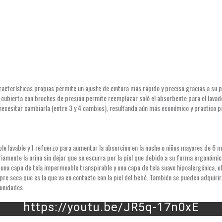
erísticas propias permite un ajuste de cintura más rápido y preciso gracias a su prá
cubierta con broches de presión permite reemplazar soló el absorbente para el lavad
ecesitar cambiarla (entre 3 y 4 cambios), resultando aún más económico y practico pa
ble lavable y 1 refuerzo para aumentar la absorcion en la noche o niños mayores de 6 
riamente la orina sin dejar que se escurra por la piel que debido a su forma ergonómic
 una capa de tela impermeable transpirable y una capa de tela suave hipoalergénica, el
pre seca que es la que va en contacto con la piel del bebé. También se pueden adquir
 unidades.
https://youtu.be/JR5q-17n0xE