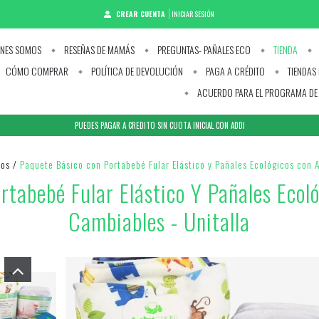
CREAR CUENTA
INICIAR SESIÓN
NES SOMOS
RESEÑAS DE MAMÁS
PREGUNTAS- PAÑALES ECO
TIENDA
CÓMO COMPRAR
POLÍTICA DE DEVOLUCIÓN
PAGA A CRÉDITO
TIENDAS 
ACUERDO PARA EL PROGRAMA DE 
PUEDES PAGAR A CREDITO SIN CUOTA INICIAL CON ADDI
tos
/
Paquete Básico con Portabebé Fular Elástico y Pañales Ecológicos con 
rtabebé Fular Elástico Y Pañales Ecol
Cambiables - Unitalla