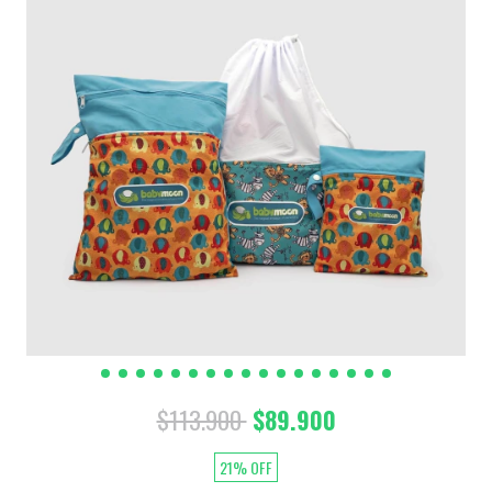
$113.900
$89.900
21
%
OFF