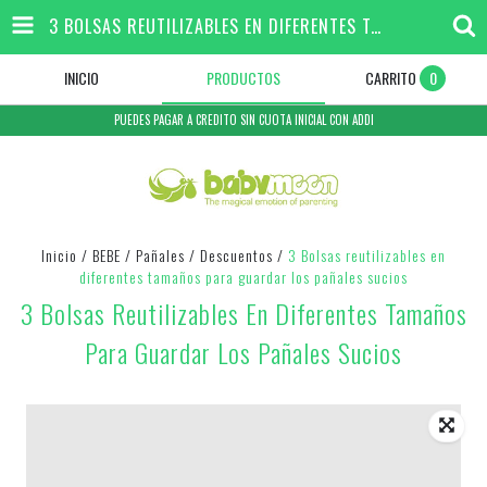
3 BOLSAS REUTILIZABLES EN DIFERENTES TAMAÑOS PARA GUARDAR LOS PAÑALES SUCIOS
INICIO
PRODUCTOS
CARRITO
0
PUEDES PAGAR A CREDITO SIN CUOTA INICIAL CON ADDI
Inicio
/
BEBE
/
Pañales
/
Descuentos
/
3 Bolsas reutilizables en
diferentes tamaños para guardar los pañales sucios
3 Bolsas Reutilizables En Diferentes Tamaños
Para Guardar Los Pañales Sucios